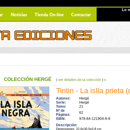
Lo m
COLECCIÓN HERGÉ
(
ver detalles de la colección
)
»
Tintin - La islla prieta 
Autores:
Hergé
Serie:
Hergé
Tomo:
21
Nº de
62
Páginas:
ISBN:
978-84-121904-8-9
Descripción:
Dimensiones: 22.6x30.5x0.8 cm