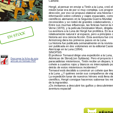
Cartoné.
Hergé, al pensar en enviar a Tintín a la Luna, creó e
misión lunar era de por sí muy compleja. Los progr
dirección, por eso se propuso elaborar una historia re
información sobre cohetes y viajes espaciales, como 
científicos alemanes en la Segunda Guerra Mundial. 
reconocidos y se rodeó de grandes colaboradores,
Entre sus muchas influencias, las ficticias fueron la 
Verne (1870), y la película Destination Moon, dirigid
La aventura a la Luna de Hergé fue profética. En la 
relativamente natural ir al espacio, pero a principios
historia así era ciencia-ficción. Esta aventura fue c
Armstrong diera los primeros pasos en la Luna.
La historia fue publicada semanalmente en la revist
ser publicada en dos volúmenes en la editorial Caste
Aterrizaje en la Luna (1954).
SINOPSIS
El profesor Tornasol dirige una expedición a la Luna
Atómicas de Sbrodj (en Syldavia). Pero el proyecto 
Descargar la ficha de este
artículo en formato PDF
paracaidistas misteriosos, Tintín recibe un disparo, 
cohete a cuadros rojos y blancos es interceptado por
detrás de estos misteriosos incidentes?
Tornasol está decidido a construir un cohete que ll
a la Luna. ¿Y quiénes serán sus compañeros de viaj
La expedición lunar de nuestros héroes está llena de
científico, Hergé consigue hacernos saborear los mi
de la ingravidez.
¡Os invitamos a descubrir los guiños y descubrimient
aventura espacial!