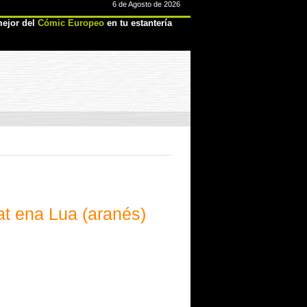
6 de Agosto de 2026
ejor del
Cómic Europeo
en tu estantería
at ena Lua (aranés)