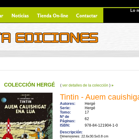
Lo m
COLECCIÓN HERGÉ
(
ver detalles de la colección
)
»
Tintin - Auem cauishig
Autores:
Hergé
Serie:
Hergé
Tomo:
17
Nº de
62
Páginas:
ISBN:
978-84-121904-1-0
Descripción:
Dimensiones: 22.6x30.5x0.8 cm