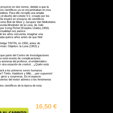
l proyecto en dos tomos, debido a que la
esos científicos ya se encaminaban en esa
alista. Para ello recopiló una amplia
el diseño del cohete V-2, creado por los
Se inspiró en ensayos de científicos
 como Bob de Moor y Jacques Van Melkebeke.
novela Alrededor de la Luna, de Julio
a por Irving Pichel (Estados Unidos,1950).
actualidad nos parece
 de los años cincuenta, imaginar una
reada quince años antes de que Neil
a belga TINTIN, en 1950, antes de
rman: Objetivo: la Luna (1953) y
, que parte del Centro de Investigaciones
no está exento de complicaciones:
la amnesia del profesor, el emblemático
 otra estación de control... ¿Quién está
evará a los primeros seres humanos
e? Tintín, Haddock y Milú… ¡por supuesto!
 giros y sorpresas. En el aspecto
sterios del motor atómico o los fenómenos
os científicos de la época de esta
16,50 €