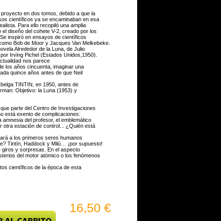
l proyecto en dos tomos, debido a que la
esos científicos ya se encaminaban en esa
alista. Para ello recopiló una amplia
el diseño del cohete V-2, creado por los
Se inspiró en ensayos de científicos
 como Bob de Moor y Jacques Van Melkebeke.
novela Alrededor de la Luna, de Julio
a por Irving Pichel (Estados Unidos,1950).
actualidad nos parece
 de los años cincuenta, imaginar una
reada quince años antes de que Neil
a belga TINTIN, en 1950, antes de
rman: Objetivo: la Luna (1953) y
, que parte del Centro de Investigaciones
no está exento de complicaciones:
la amnesia del profesor, el emblemático
 otra estación de control... ¿Quién está
evará a los primeros seres humanos
e? Tintín, Haddock y Milú… ¡por supuesto!
 giros y sorpresas. En el aspecto
sterios del motor atómico o los fenómenos
os científicos de la época de esta
16,50 €