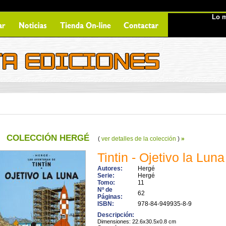
Lo m
COLECCIÓN HERGÉ
(
ver detalles de la colección
)
»
Tintin - Ojetivo la Luna
Autores:
Hergé
Serie:
Hergé
Tomo:
11
Nº de
62
Páginas:
ISBN:
978-84-949935-8-9
Descripción:
Dimensiones: 22.6x30.5x0.8 cm