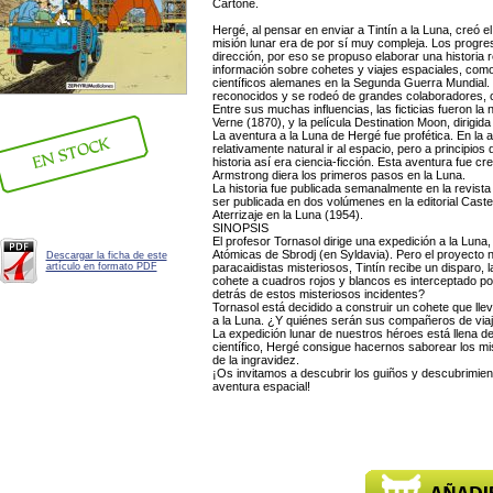
Cartoné.
Hergé, al pensar en enviar a Tintín a la Luna, creó e
misión lunar era de por sí muy compleja. Los progr
dirección, por eso se propuso elaborar una historia re
información sobre cohetes y viajes espaciales, como 
científicos alemanes en la Segunda Guerra Mundial. 
reconocidos y se rodeó de grandes colaboradores,
Entre sus muchas influencias, las ficticias fueron la 
Verne (1870), y la película Destination Moon, dirigid
La aventura a la Luna de Hergé fue profética. En la 
relativamente natural ir al espacio, pero a principios
historia así era ciencia-ficción. Esta aventura fue c
Armstrong diera los primeros pasos en la Luna.
La historia fue publicada semanalmente en la revist
ser publicada en dos volúmenes en la editorial Caste
Aterrizaje en la Luna (1954).
SINOPSIS
El profesor Tornasol dirige una expedición a la Luna
Atómicas de Sbrodj (en Syldavia). Pero el proyecto 
Descargar la ficha de este
artículo en formato PDF
paracaidistas misteriosos, Tintín recibe un disparo, 
cohete a cuadros rojos y blancos es interceptado por
detrás de estos misteriosos incidentes?
Tornasol está decidido a construir un cohete que ll
a la Luna. ¿Y quiénes serán sus compañeros de viaj
La expedición lunar de nuestros héroes está llena de
científico, Hergé consigue hacernos saborear los mi
de la ingravidez.
¡Os invitamos a descubrir los guiños y descubrimient
aventura espacial!