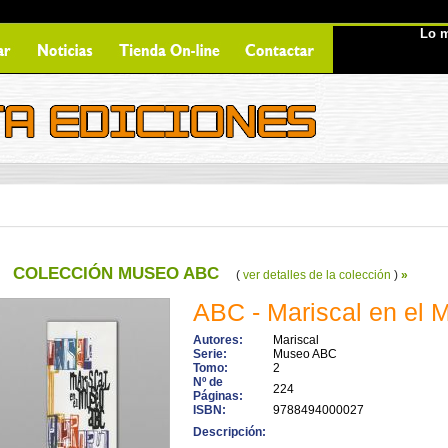
Lo m
COLECCIÓN MUSEO ABC
(
ver detalles de la colección
)
»
ABC - Mariscal en el
Autores:
Mariscal
Serie:
Museo ABC
Tomo:
2
Nº de
224
Páginas:
ISBN:
9788494000027
Descripción: