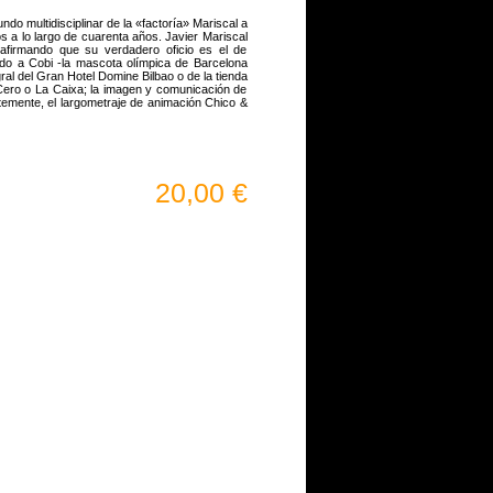
do multidisciplinar de la «factoría» Mariscal a
s a lo largo de cuarenta años. Javier Mariscal
, afirmando que su verdadero oficio es el de
ado a Cobi -la mascota olímpica de Barcelona
gral del Gran Hotel Domine Bilbao o de la tienda
Cero o La Caixa; la imagen y comunicación de
temente, el largometraje de animación Chico &
20,00 €