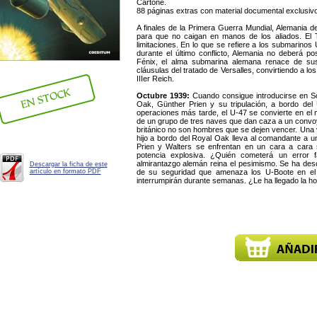
Cartoné.
88 páginas extras con material documental exclusiv
A finales de la Primera Guerra Mundial, Alemania de
para que no caigan en manos de los aliados. El T
limitaciones. En lo que se refiere a los submarinos
durante el último conflicto, Alemania no deberá 
Fénix, el alma submarina alemana renace de sus
cláusulas del tratado de Versalles, convirtiendo a l
IIIer Reich.
Octubre 1939:
Cuando consigue introducirse en S
Oak, Günther Prien y su tripulación, a bordo del
operaciones más tarde, el U-47 se convierte en el m
de un grupo de tres naves que dan caza a un convoy
británico no son hombres que se dejen vencer. Una 
hijo a bordo del Royal Oak lleva al comandante a una
Prien y Walters se enfrentan en un cara a cara s
potencia explosiva. ¿Quién cometerá un error f
almirantazgo alemán reina el pesimismo. Se ha des
Descargar la ficha de este
artículo en formato PDF
de su seguridad que amenaza los U-Boote en el
interrumpirán durante semanas. ¿Le ha llegado la ho