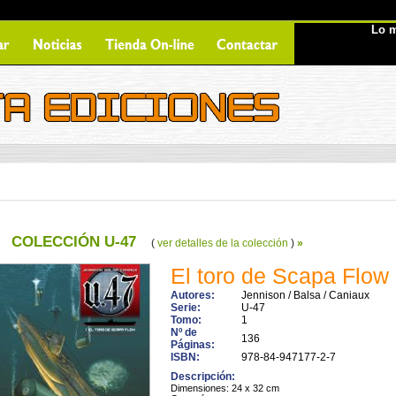
Lo m
COLECCIÓN U-47
(
ver detalles de la colección
)
»
El toro de Scapa Flow
Autores:
Jennison / Balsa / Caniaux
Serie:
U-47
Tomo:
1
Nº de
136
Páginas:
ISBN:
978-84-947177-2-7
Descripción:
Dimensiones: 24 x 32 cm