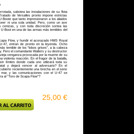
o
rrotada, sabotea las instalaciones de su flota
ratado de Versalles pronto impone estrictas
 U-Boote que tanto impresionaron a los aliados
poseer ni una sola unidad. Pero, como un ave
 cenizas, y con toda discreción sortea las
os U-Boot en una de las armas más temibles del
capa Flow, y hundir el acorazado HMS Royal
 U-47, entran de pronto en la leyenda. Ocho
ás temible de los “lobos grises”, a la cabeza
. Pero el comandante Walters y su destructor
vieja venganza provocada por la muerte de su
 violenta reacción. En el fragor de la batalla,
in límites donde cada uno utilizará toda su
atal y dejará vencer al adversario? En el
cubierto recientemente una brecha en el seno
 mar, y las comunicaciones con el U-47 se
ra al “Toro de Scapa Flow”?
25,00 €