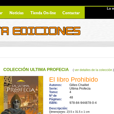
Lo m
COLECCIÓN ULTIMA PROFECIA
(
ver detalles de la colección
El libro Prohibido
Autores:
Gilles Chaillet
Serie:
Ultima Profecia
Tomo:
4
Nº de
48
Páginas:
ISBN:
978-84-944878-0-4
Descripción:
Dimensiones: 23.5 x 31.5 x 1 cm