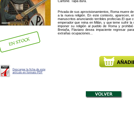
Cartoné. Tapa dura.
Privada de sus aprovisionamientos, Roma muere de
a la nueva religión. En este contexto, aparecen, en
manuscritos anunciando terribles profecías.El que cu
emperador que reina en Milán, y que teme sufrir la
imponer su religión al pueblo de Roma y prohibió l
Bretaña, Flaviano desea impaciente regresar para
extrañas ocupaciones...
Descargar la ficha de este
artículo en formato PDF