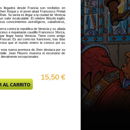
ros llegados desde Francia son recibidos en
. Jhen Roque y el joven abad Francesco Prelati
Rais. Su tarea es llegar a la ciudad de Venecia
valor incalculable. El célebre filósofo inglés
us conocimientos astrológicos, cabalísticos,
rra contra la republica de Venecia y su aliada
icioso e inquietante caudillo Francesco Sforza,
 par llegar hasta Venecia. Tiene como amigo
 Foscari. Es así como los franceses, tras días
oderosa que el mundo entero la conoce por su
, esta nueva aventura de Jhen destaca por su
etalle. Jean Pleyers muestra el escenario de
literalmente excepcionales.
15,50 €