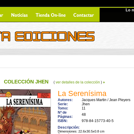
Lo m
COLECCIÓN JHEN
(
ver detalles de la colección
)
»
La Serenísima
Autores:
Jacques Martin / Jean Pleyers
Serie:
Jhen
Tomo:
11
Nº de
48
Páginas:
ISBN:
978-84-15773-40-5
Descripción:
Dimensiones: 22.6x30.5x0.8 cm