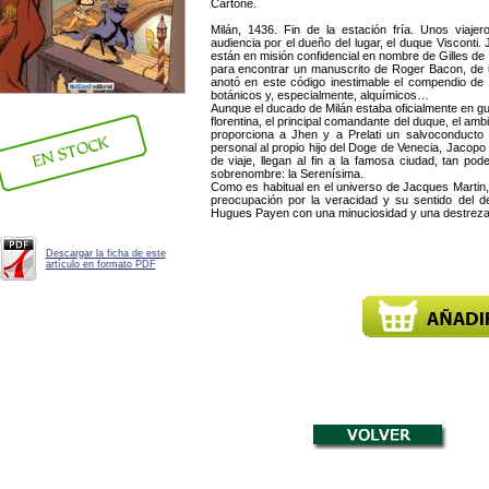
Cartoné.
Milán, 1436. Fin de la estación fría. Unos viaje
audiencia por el dueño del lugar, el duque Visconti
están en misión confidencial en nombre de Gilles de 
para encontrar un manuscrito de Roger Bacon, de un 
anotó en este código inestimable el compendio de s
botánicos y, especialmente, alquímicos…
Aunque el ducado de Milán estaba oficialmente en gue
florentina, el principal comandante del duque, el amb
proporciona a Jhen y a Prelati un salvoconducto
personal al propio hijo del Doge de Venecia, Jacopo
de viaje, llegan al fin a la famosa ciudad, tan p
sobrenombre: la Serenísima.
Como es habitual en el universo de Jacques Martin
preocupación por la veracidad y su sentido del d
Hugues Payen con una minuciosidad y una destreza 
Descargar la ficha de este
artículo en formato PDF