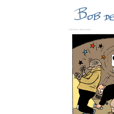
© BD Must / Bob De Moor